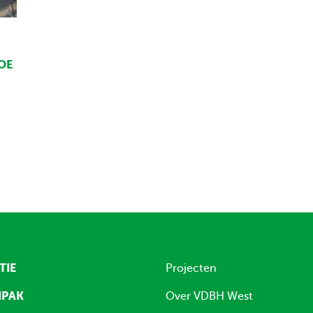
OE
TIE
Projecten
NPAK
Over VDBH West