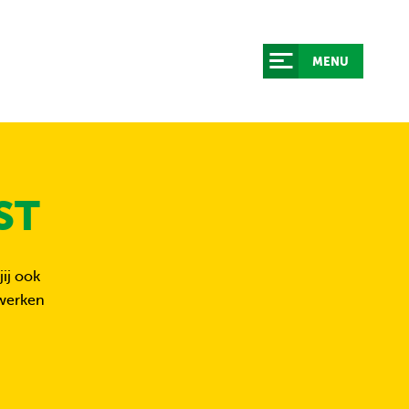
MENU
ST
ij ook
 werken