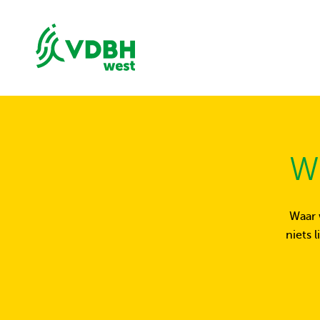
W
Waar 
niets 